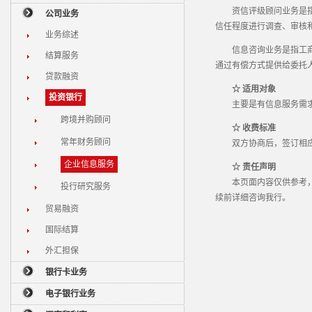
资信评级顾问业务是指工
公司业务
信任程度进行调查、审核
业务综述
信息咨询业务是指工商银
结算服务
通过有偿方式提供给委托
贷款融资
☆ 适用对象
投资银行
主要是有信息服务需求
跨境并购顾问
☆ 收费标准
常年财务顾问
双方协商后，签订相应的
企业信息服务
☆ 责任声明
本页面内容仅供参考，具
投行研究服务
续前详细咨询我行。
贸易融资
国际结算
外汇担保
银行卡业务
电子银行业务