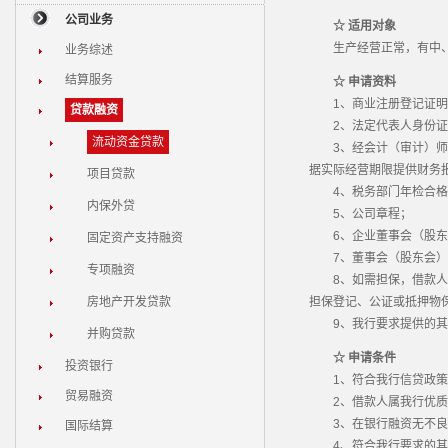
公司业务
☆ 适用对象
生产经营正常，有中、
业务综述
结算服务
☆ 申请资料
1、商业注册登记证明
贷款融资
2、法定代表人身份证
流动资金贷款
3、经会计（审计）师事
据实际经营期限提供财务
项目贷款
4、税务部门年检合格
内保外贷
5、公司章程；
6、企业董事会（股东会
固定资产支持融资
7、董事会（股东会）同
专项融资
8、如需担保，借款人与
房地产开发贷款
担保登记、公证或抵押物
9、我行要求提供的其
并购贷款
☆ 申请条件
投资银行
1、符合我行信贷政策
贸易融资
2、借款人属我行优质客
3、在银行融资无不良
国际结算
4、符合我行要求的其